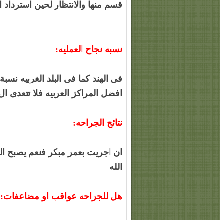
قسم منها والانتظار لحين استرداد 
نسبه نجاح العمليه:
افضل المراكز العربيه فلا تتعدى ال 80 في المائ
نتائج الجراحه:
ان اجريت بعمر مبكر فنعم يصبح ال
الله
هل للجراحه عواقب او مضاعفات: