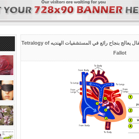
رباعي فاللو تشوه في القلب يصيب الاطفال يعالج بنجاح رائع في المستشفيات الهنديه Tetralogy of
Fallot